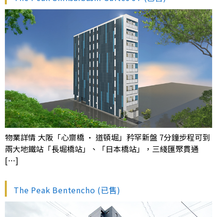
物業詳情 大阪「心齋橋 · 道頓堀」矜罕新盤 7分鐘步程可到
兩大地鐵站「長堀橋站」、「日本橋站」，三綫匯聚貫通
[…]
The Peak Bentencho (已售)