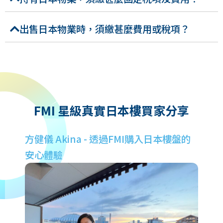
出售日本物業時，須繳甚麼費用或稅項？
FMI 星級真實日本樓買家分享
本
方健儀 Akina - 透過FMI購入日本樓盤的
周
安心體驗
樓