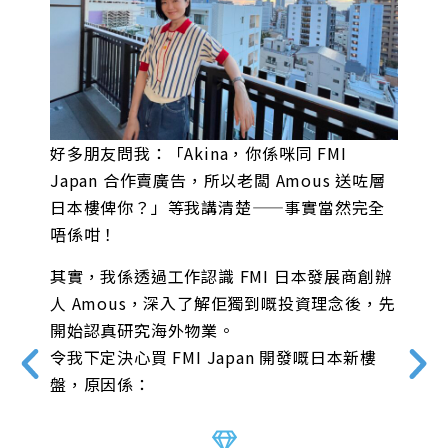
決
好多朋友問我：「Akina，你係咪同 FMI
人
和
Japan 合作賣廣告，所以老闆 Amous 送咗層
定
日本樓俾你？」等我講清楚——事實當然完全
要
唔係咁！
其實，我係透過工作認識 FMI 日本發展商創辦
人 Amous，深入了解佢獨到嘅投資理念後，先
或
開始認真研究海外物業。
個
令我下定決心買 FMI Japan 開發嘅日本新樓
投
盤，原因係：