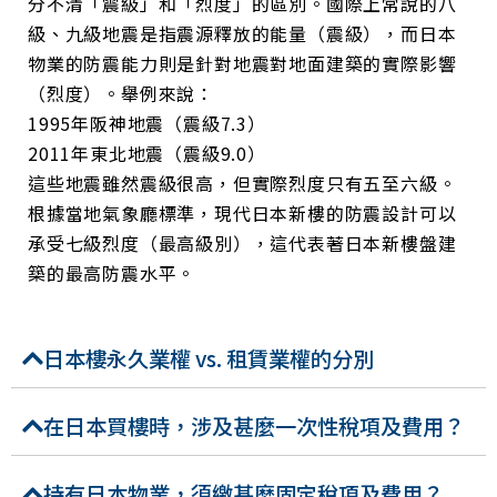
分不清「震級」和「烈度」的區別。國際上常說的八
級、九級地震是指震源釋放的能量（震級），而日本
物業的防震能力則是針對地震對地面建築的實際影響
（烈度）。舉例來說：
1995年阪神地震（震級7.3）
2011年東北地震（震級9.0）
這些地震雖然震級很高，但實際烈度只有五至六級。
根據當地氣象廳標準，現代日本新樓的防震設計可以
承受七級烈度（最高級別），這代表著日本新樓盤建
築的最高防震水平。
日本樓永久業權 vs. 租賃業權的分別
在日本買樓時，涉及甚麼一次性稅項及費用？
持有日本物業，須繳甚麼固定稅項及費用？