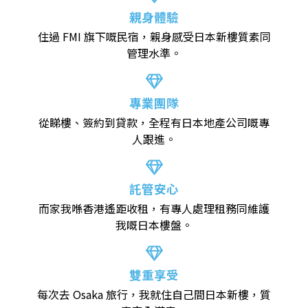
親身體驗
阪
住過 FMI 旗下嘅民宿，親身感受日本新樓質素同
衛者
西
管理水準。
、
！
專業團隊
從睇樓、簽約到貸款，全程有日本地產公司嘅專
人跟進。
 的
透
親
日
託管安心
而家我喺香港遙距收租，有專人處理租務同維護
更
F
我嘅日本樓盤。
較
用
一
不
雙重享受
次
每次去 Osaka 旅行，我就住自己間日本新樓，質