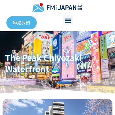
聯絡我們
The Peak Chiyozaki
Waterfront