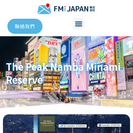
聯絡我們
The Peak Namba Minami
Reserve