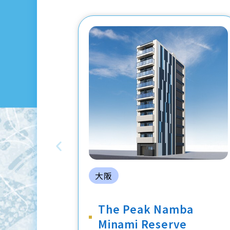
大阪
The Peak Namba
Minami Reserve