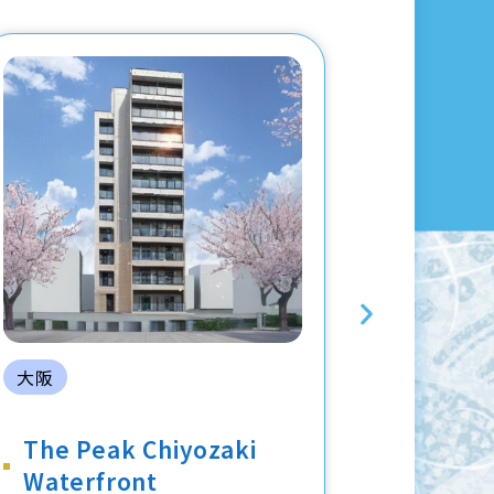
大阪
大阪
The Peak Chiyozaki
The P
Waterfront
Grand