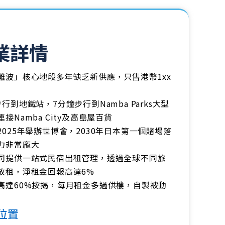
業詳情
難波」核心地段多年缺乏新供應，只售港幣1xx
行到地鐵站，7分鐘步行到Namba Parks大型
接Namba City及高島屋百貨
2025年舉辦世博會，2030年日本第一個賭場落
力非常龐大
司提供一站式民宿出租管理，透過全球不同旅
放租，淨租金回報高達6%
高達60%按揭，每月租金多過供樓，自製被動
位置