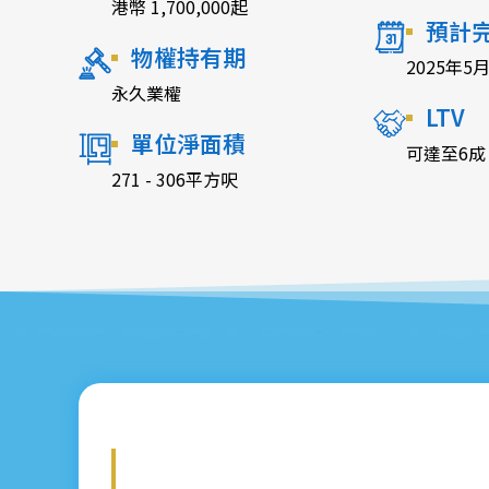
港幣 1,700,000起
預計
物權持有期
2025年5
永久業權
LTV
單位淨面積
可達至6成
271 - 306平方呎