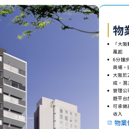
物
「大阪
萬起
6分鐘步
商場，連
大阪於
成，潛
管理公
遊平台
可承做
收入
物業