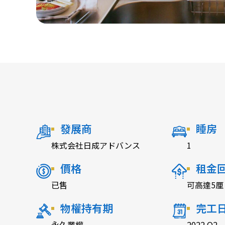
發展商
睡房
株式会社日成アドバンス
1
價格
租金
已售
可高達5厘
物權持有期
完工
永久業權
2022 Q2