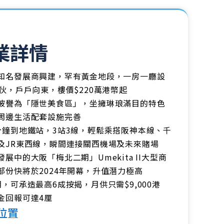
業詳情
知名發展商興建，罕有黃金地段，一房一廳設
6伙，戶戶向東，樓價$220萬港幣起
被譽為「隱世美食區」，坐擁琳琅滿目的特色
周邊生活配套設施完善
分鐘到地鐵站，3站3線，輕鬆乘搭阪神本線、千
及JR東西線，瞬間連接關西機場及未來賭場
展中的大阪「梅北二期」Umekita II大型商
部份快將於2024年開幕，升值潛力極高
期，可承造最高6成按揭，月供只需$9,000港
金回報可達4厘
位置