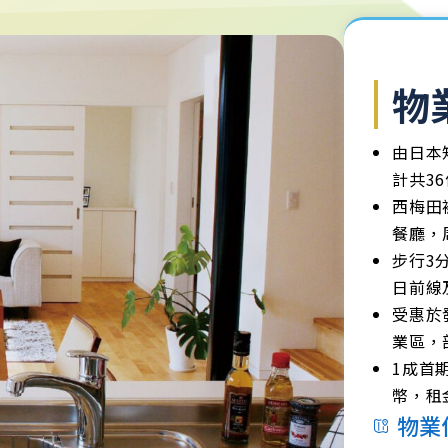
物
由日本
計共3
西梅田
餐廳，
步行3
日前線
受惠於發
業區，
1成首
幣，租
物業