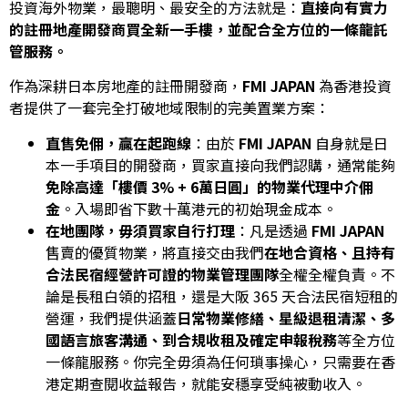
投資海外物業，最聰明、最安全的方法就是：
直接向有實力
的註冊地產開發商買全新一手樓，並配合全方位的一條龍託
管服務。
作為深耕日本房地產的註冊開發商，
FMI JAPAN
為香港投資
者提供了一套完全打破地域限制的完美置業方案：
直售免佣，贏在起跑線
：由於
FMI JAPAN
自身就是日
本一手項目的開發商，買家直接向我們認購，通常能夠
免除高達「樓價 3% + 6萬日圓」的物業代理中介佣
金
。入場即省下數十萬港元的初始現金成本。
在地團隊，毋須買家自行打理
：凡是透過
FMI JAPAN
售賣的優質物業，將直接交由我們
在地合資格、且持有
合法民宿經營許可證的物業管理團隊
全權全權負責。不
論是長租白領的招租，還是大阪 365 天合法民宿短租的
營運，我們提供涵蓋
日常物業修繕、星級退租清潔、多
國語言旅客溝通、到合規收租及確定申報稅務
等全方位
一條龍服務。你完全毋須為任何瑣事操心，只需要在香
港定期查閱收益報告，就能安穩享受純被動收入。