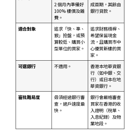
2 個月內準備好
成首期，其餘由
100% 樓價及雜
銀行貸款。
費。
適合對象
追求「快、準、
追求財務槓桿、
狠」抢盤，或預
希望保留現金
算較低、購買小
流，且購買市中
型單位的買家。
心優質新樓的買
家。
可選銀行
不適用。
香港本地華資銀
行（如中銀、交
行）或日本在地
華資銀行。
審批難易度
毋須經過銀行審
銀行會嚴格審查
查，過戶速度最
買家在香港的收
快。
入證明（稅單、
入息紀錄）及物
業地段。