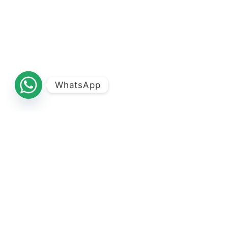
WhatsApp
HONG KONG
TAIWAN
SINGAPORE
至匯投資集團有限公司及其代表及其附屬公司專責代理香港
以外之海外物業，因此根據香港法例第511章《地產代理條