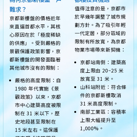
值得注意的是，京都市
難求？
於早幾年調整了城市規
京都新樓盤的價格近年
劃方針。為了吸引年輕
來直逼首都水平，其核
一代定居，部分區域的
心原因在於「極度稀缺
限制有所放寬，為京都
的供應」。受到嚴格的
物業市場帶來新契機：
景觀保護政策影響，京
都新樓盤的開發面臨著
京都站南側：建築高
其他城市沒有的限制：
度上限由 20~25 米
放寬至 31 米。
嚴格的高度限制：自
山科站附近：符合條
1980 年代實施《景
件的京都新樓取消
觀政策》以來，京都
31 米高度限制。
市中心建築高度被限
南部工業區：容積率
制在 31 米以下，歷
上限大幅提升至
史地段甚至限制在
1,000%。
15 米左右。這保護