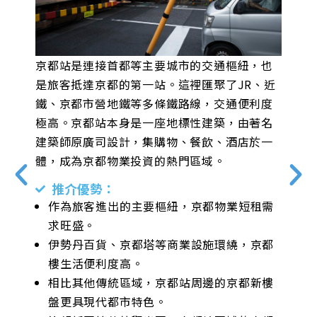
京都站是連接首都等主要城市的交通樞紐，也
購
清
是旅客抵達京都的第一站。這裡匯聚了JR、近
場
的
鐵、京都市營地鐵等多條鐵路線，交通便利度
黃
極高。京都站本身是一座地標性建築，由著名
租
建築師原廣司設計，集購物、餐飲、酒店於一
選
體，成為京都物業投資的熱門區域。
推介優勢：
交
作為旅客進出的主要樞紐，京都物業短租需
各
求旺盛。
伊勢丹百貨、京都塔等商業設施環繞，京都
光
樓生活便利度高。
化
相比其他傳統區域，京都站周邊的京都新樓
盤更具現代都市特色。
業