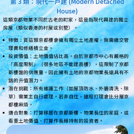
第 3 類：現代一戶建 (Modern Detached
House)
這類京都物業不同於古老的町家，這是指現代興建的獨立
房屋（類似香港的村屋或別墅）。
特徵：買這類京都樓會擁有獨立土地產權，無需繳交管
理費和修繕積立金。
投資價值：土地價值佔比高。由於京都市中心有嚴格的
「高度限制」（很多地區不能建高樓），這限制了京都
新樓盤的供應量，因此擁有土地的京都物業長遠具有不
錯的升值潛力。
潛在挑戰：所有維護工作（如屋頂防水、外牆清洗、除
草）需業主自行處理。若非自住，遠程打理會比分層京
都樓麻煩。
適合對象：打算移居在京都新樓、物業長住的家庭，或
看重土地價值、打算作長線持有的投資者。