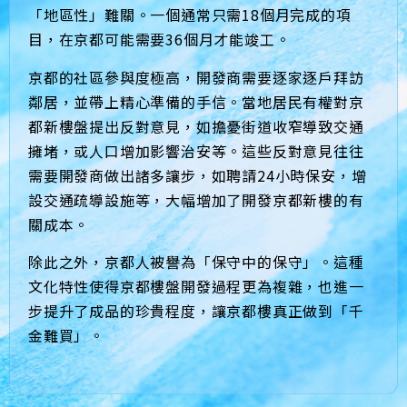
「地區性」難關。一個通常只需18個月完成的項
目，在京都可能需要36個月才能竣工。
京都的社區參與度極高，開發商需要逐家逐戶拜訪
鄰居，並帶上精心準備的手信。當地居民有權對京
都新樓盤提出反對意見，如擔憂街道收窄導致交通
擁堵，或人口增加影響治安等。這些反對意見往往
需要開發商做出諸多讓步，如聘請24小時保安，增
設交通疏導設施等，大幅增加了開發京都新樓的有
關成本。
除此之外，京都人被譽為「保守中的保守」。這種
文化特性使得京都樓盤開發過程更為複雜，也進一
步提升了成品的珍貴程度，讓京都樓真正做到「千
金難買」。