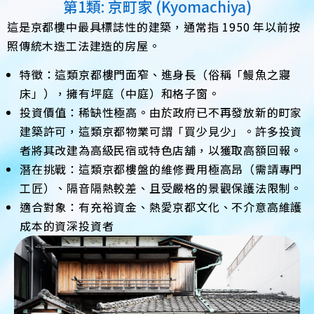
第1類: 京町家 (Kyomachiya)
這是京都樓中最具標誌性的建築，通常指 1950 年以前按
照傳統木造工法建造的房屋。
特徵：這類京都樓門面窄、進身長（俗稱「鰻魚之寢
床」），擁有坪庭（中庭）和格子窗。
投資價值：稀缺性極高。由於政府已不再發放新的町家
建築許可，這類京都物業可謂「買少見少」。許多投資
者將其改建為高級民宿或特色店舖，以獲取高額回報。
潛在挑戰：這類京都樓盤的維修費用極高昂（需請專門
工匠）、隔音隔熱較差、且受嚴格的景觀保護法限制。
適合對象：有充裕資金、熱愛京都文化、不介意高維護
成本的資深投資者