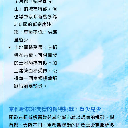
了京都「遠望即見
山」的城市特徵，但
也導致京都新樓多為
5-6 層的低密度建
築，容積率低，供應
量極少。
土地開發受限：京都
遍布古蹟，可供開發
的土地極為有限。加
上建築面積受限，使
得每一個京都樓盤都
顯得彌足珍貴。
京都新樓盤開發的獨特挑戰，買少見少
開發京都新樓面臨著其他城市難以想像的挑戰。與
首都、大阪不同，京都新樓盤的開發需要克服諸多