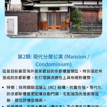
第2類: 現代分層公寓 (Mansion /
Condominium)
這是目前最受海外買家歡迎的京都樓盤類型，特別是近年
落成的京都新樓，在打理與流通性上具有絕對優勢。
特徵：採用鋼筋混凝土 (RC) 結構，抗震性強。現代化
的京都新樓盤更配備自動門鎖、宅配箱及先進廚衛設
施，居住舒適度極高。
投資價值：京都大學城（學生多）及企業支店集中地，